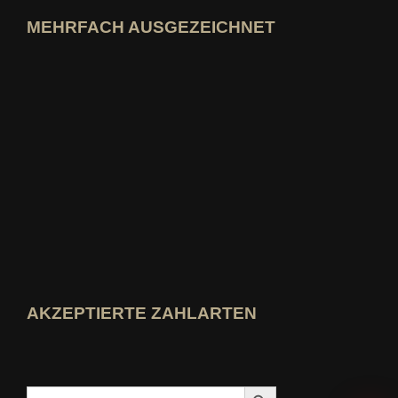
MEHRFACH AUSGEZEICHNET
idealo-Expertenprofil öffnen
Award »Bester Bildungsblog« ansehen
Wer-kennt-den-Besten Bewertung ansehen
AKZEPTIERTE ZAHLARTEN
Search Button
Search