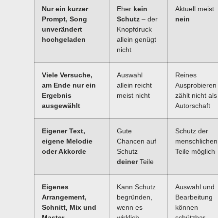
Nur ein kurzer
Eher
kein
Aktuell meist
Prompt, Song
Schutz
– der
nein
unverändert
Knopfdruck
hochgeladen
allein genügt
nicht
Viele Versuche,
Auswahl
Reines
am Ende nur ein
allein reicht
Ausprobieren
Ergebnis
meist nicht
zählt nicht als
ausgewählt
Autorschaft
Eigener Text,
Gute
Schutz der
eigene Melodie
Chancen auf
menschlichen
oder Akkorde
Schutz
Teile möglich
deiner
Teile
Eigenes
Kann Schutz
Auswahl und
Arrangement,
begründen,
Bearbeitung
Schnitt, Mix und
wenn es
können
Master
wirklich
schützbar