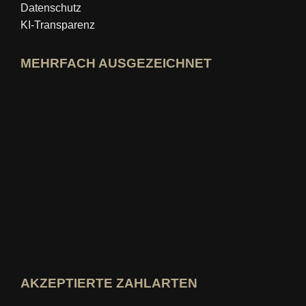
Datenschutz
KI-Transparenz
MEHRFACH AUSGEZEICHNET
idealo-Expertenprofil öffnen
Award »Bester Bildungsblog« ansehen
Wer-kennt-den-Besten Bewertung ansehen
AKZEPTIERTE ZAHLARTEN