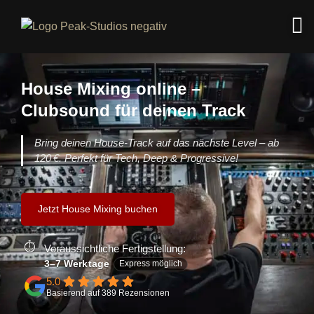
House Mixing online –
Clubsound für deinen Track
Bring deinen House-Track auf das nächste Level – ab
120 €. Perfekt für Tech, Deep & Progressive!
Jetzt House Mixing buchen
Voraussichtliche Fertigstellung:
3–7 Werktage
Express möglich
5.0
Basierend auf 389 Rezensionen