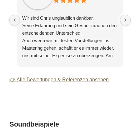
Wir sind Chris unglaublich dankbar.
Dan
Seine Erfahrung und sein Gespür machen den
war
entscheidenden Unterschied.
Pro
Auch wenn wir mit festen Vorstellungen ins
(im
Mastering gehen, schafft er es immer wieder,
uns mit seiner Expertise zu überzeugen. Am
Ende merken wir jedes Mal: Es lohnt sich,
loszulassen und seinem Können zu vertrauen.
👉 Alle Bewertungen & Referenzen ansehen
Soundbeispiele