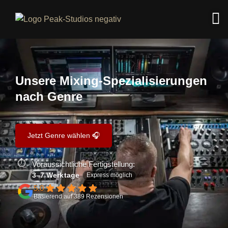
Unsere Mixing-Spezialisierungen
nach Genre
Jetzt Genre wählen 🎧
Voraussichtliche Fertigstellung:
3–7 Werktage
Express möglich
5.0
Basierend auf 389 Rezensionen