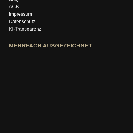
AGB
Impressum
Datenschutz
KI-Transparenz
MEHRFACH AUSGEZEICHNET
idealo-Expertenprofil öffnen
Award »Bester Bildungsblog« ansehen
Wer-kennt-den-Besten Bewertung ansehen