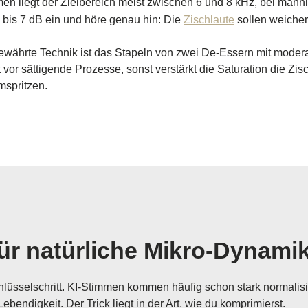
men liegt der Zielbereich meist zwischen 6 und 8 kHz, bei män
 bis 7 dB ein und höre genau hin: Die
Zischlaute
sollen weicher
 bewährte Technik ist das Stapeln von zwei De-Essern mit modera
 vor sättigende Prozesse, sonst verstärkt die Saturation die Zis
mspritzen.
für natürliche Mikro-Dynami
hlüsselschritt. KI-Stimmen kommen häufig schon stark normalis
bendigkeit. Der Trick liegt in der Art, wie du komprimierst.