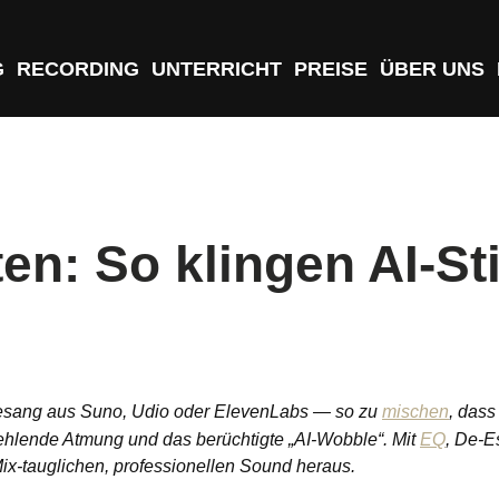
G
RECORDING
UNTERRICHT
PREISE
ÜBER UNS
ten: So klingen AI-
Gesang aus Suno, Udio oder ElevenLabs — so zu
mischen
, dass
fehlende Atmung und das berüchtigte „AI-Wobble“. Mit
EQ
, De-E
ix-tauglichen, professionellen Sound heraus.