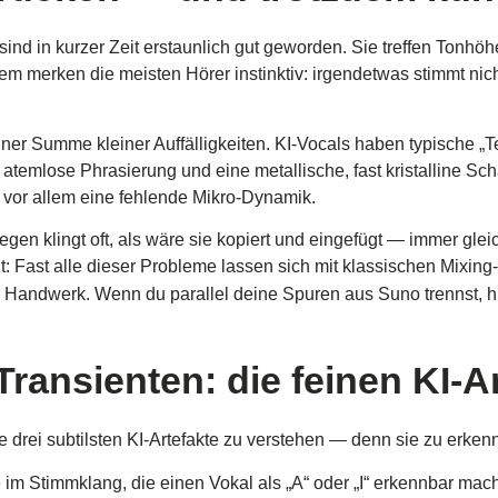
d in kurzer Zeit erstaunlich gut geworden. Sie treffen Tonhöhe
m merken die meisten Hörer instinktiv: irgendetwas stimmt nicht
ner Summe kleiner Auffälligkeiten. KI-Vocals haben typische „Te
, atemlose Phrasierung und eine metallische, fast kristalline 
d vor allem eine fehlende Mikro-Dynamik.
gegen klingt oft, als wäre sie kopiert und eingefügt — immer gle
cht: Fast alle dieser Probleme lassen sich mit klassischen Mixi
Handwerk. Wenn du parallel deine Spuren aus Suno trennst, hil
ransienten: die feinen KI-A
drei subtilsten KI-Artefakte zu verstehen — denn sie zu erkenn
 im Stimmklang, die einen Vokal als „A“ oder „I“ erkennbar mac