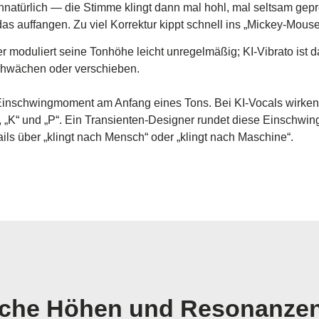
türlich — die Stimme klingt dann mal hohl, mal seltsam gepre
 auffangen. Zu viel Korrektur kippt schnell ins „Mickey-Mouse
er moduliert seine Tonhöhe leicht unregelmäßig; KI-Vibrato ist
schwächen oder verschieben.
inschwingmoment am Anfang eines Tons. Bei KI-Vocals wirken
 „K“ und „P“. Ein Transienten-Designer rundet diese Einschwi
s über „klingt nach Mensch“ oder „klingt nach Maschine“.
rsche Höhen und Resonanze