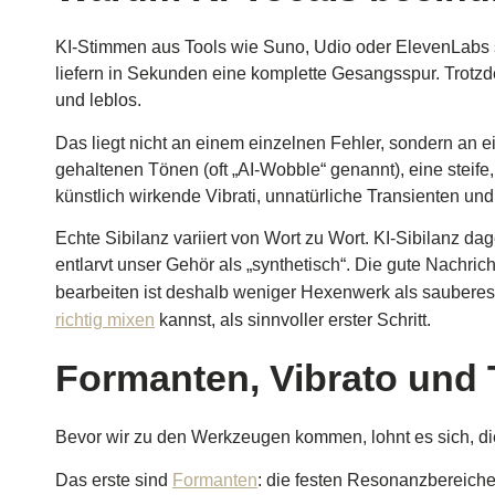
KI-Stimmen aus Tools wie Suno, Udio oder ElevenLabs sin
liefern in Sekunden eine komplette Gesangsspur. Trotzde
und leblos.
Das liegt nicht an einem einzelnen Fehler, sondern an ei
gehaltenen Tönen (oft „AI-Wobble“ genannt), eine steife
künstlich wirkende Vibrati, unnatürliche Transienten un
Echte Sibilanz variiert von Wort zu Wort. KI-Sibilanz da
entlarvt unser Gehör als „synthetisch“. Die gute Nachri
bearbeiten ist deshalb weniger Hexenwerk als sauberes 
richtig mixen
kannst, als sinnvoller erster Schritt.
Formanten, Vibrato und T
Bevor wir zu den Werkzeugen kommen, lohnt es sich, die 
Das erste sind
Formanten
: die festen Resonanzbereiche