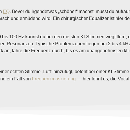
em
EQ
. Bevor du irgendetwas „schöner“ machst, musst du aufräum
rsch und ermüdend wird. Ein chirurgischer Equalizer ist hier d
0 bis 100 Hz kannst du bei den meisten KI-Stimmen wegfiltern,
en Resonanzen. Typische Problemzonen liegen bei 2 bis 4 kHz 
ark an, fahre die Frequenz durch, bis es am unangenehmsten kl
ner echten Stimme „Luft“ hinzufügt, betont bei einer KI-Stimme 
ind ein Fall von
Frequenzmaskierung
— hier lohnt es, die Voca