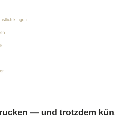
stlich klingen
zen
ik
men
rucken — und trotzdem küns