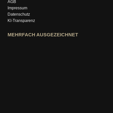
AGB
Impressum
Datenschutz
KI-Transparenz
MEHRFACH AUSGEZEICHNET
idealo-Expertenprofil öffnen
Award »Bester Bildungsblog« ansehen
Wer-kennt-den-Besten Bewertung ansehen