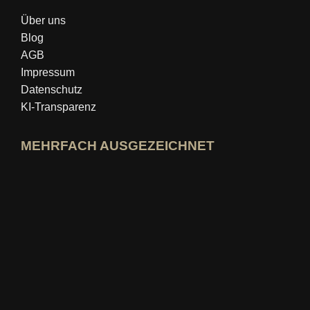
Über uns
Blog
AGB
Impressum
Datenschutz
KI-Transparenz
MEHRFACH AUSGEZEICHNET
idealo-Expertenprofil öffnen
Award »Bester Bildungsblog« ansehen
Wer-kennt-den-Besten Bewertung ansehen