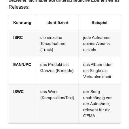
beziehen sich aber auf unterschiedliche Ebenen eines
Releases:
Kennung
Identifiziert
Beispiel
ISRC
die einzelne
jede Aufnahme
Tonaufnahme
deines Albums
(Track)
einzeln
EAN/UPC
das Produkt als
das Album oder
Ganzes (Barcode)
die Single als
Verkaufseinheit
ISWC
das Werk
der Song
(Komposition/Text)
unabhängig von
der Aufnahme,
relevant für die
GEMA