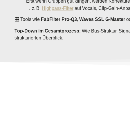
Erst wenn Gruppen gut klingen, werden Korrektu
→ z. B.
Highpass-Filter
auf Vocals, Clip-Gain-Anp
🎛️ Tools wie
FabFilter Pro-Q3
,
Waves SSL G-Master
o
Top-Down im Gesamtprozess:
Wie Bus-Struktur, Sign
strukturierten Überblick.