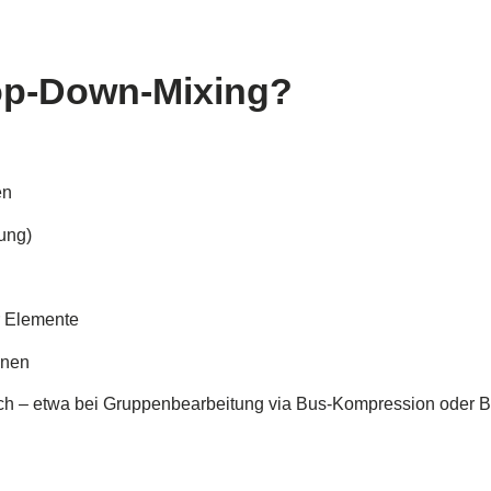
Top-Down-Mixing?
en
ung)
r Elemente
nnen
eich – etwa bei Gruppenbearbeitung via Bus-Kompression oder 