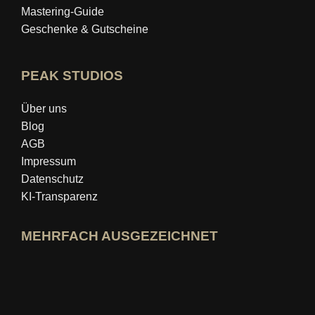
Mastering‑Guide
Geschenke & Gutscheine
PEAK STUDIOS
Über uns
Blog
AGB
Impressum
Datenschutz
KI-Transparenz
MEHRFACH AUSGEZEICHNET
idealo-Expertenprofil öffnen
Award »Bester Bildungsblog« ansehen
Wer-kennt-den-Besten Bewertung ansehen
AKZEPTIERTE ZAHLARTEN