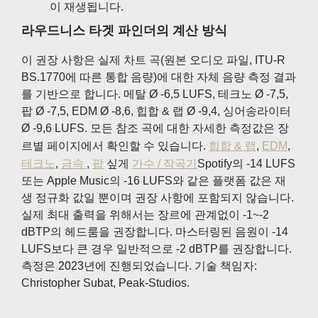
이 재생됩니다.
라우드니스 타겟 파인더의 계산 방식
이 권장 사항은 실제 차트 곡(원본 오디오 파일, ITU-R
BS.1770에 따른 통합 음량)에 대한 자체 음량 측정 결과
를 기반으로 합니다. 메탈 Ø -6,5 LUFS, 테크노 Ø -7,5,
팝 Ø -7,5, EDM Ø -8,6, 힙합 & 랩 Ø -9,4, 싱어송라이터
Ø -9,6 LUFS. 모든 참조 곡에 대한 자세한 측정값은 장
르별 페이지에서 확인할 수 있습니다.
힙합 & 랩
,
EDM
,
테크노
,
금속
,
팝
싶게
가수 / 작곡가
Spotify의 -14 LUFS
또는 Apple Music의 -16 LUFS와 같은 플랫폼 값은 재
생 정규화 값일 뿐이며 권장 사항에 포함되지 않습니다.
실제 최대 출력을 위해서는 장르에 관계없이 -1~-2
dBTP의 헤드룸을 권장합니다. 마스터링된 음원이 -14
LUFS보다 큰 경우 일반적으로 -2 dBTP를 권장합니다.
측정은 2023년에 진행되었습니다. 기술 책임자:
Christopher Subat, Peak-Studios.