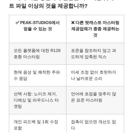
트 파일 이상의 것을 제공합니까?
✅
PEAK-STUDIOS에서
❌
다른 팟캐스트 마스터링
얻을 수 있는 것
제공업체가 종종 제공하는
것
모든 플랫폼에 대한 R128
표준을 참조하지 않고 과
호환 마스터링
도하게 압축된 믹스
현재 음성 및 쾌적한 주파
미세 조정 없이 흐릿하거
수 응답
나 날카로운 소리
선택 사항: 노이즈 제거,
언어에 초점을 맞추지 않
디에싱 및 라우드니스 타
은 표준 마스터링
겟팅
개인 피드백 및 1회 수정
접촉이 없으면 개선도 없
포함
다