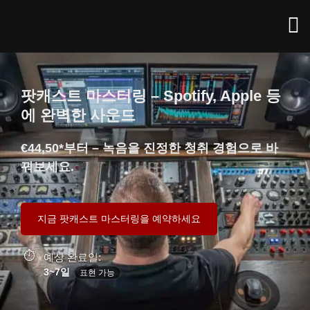
팟캐스트 마스터링 – Spotify, Apple 등
에 완벽한 사운드
€44,50*부터 – 녹음을 진정한 청취 경험으로 바
꿔보세요.
지금 팟캐스트 마스터링을 예약하세요
예상 완료일:
3~7일
표현 가능