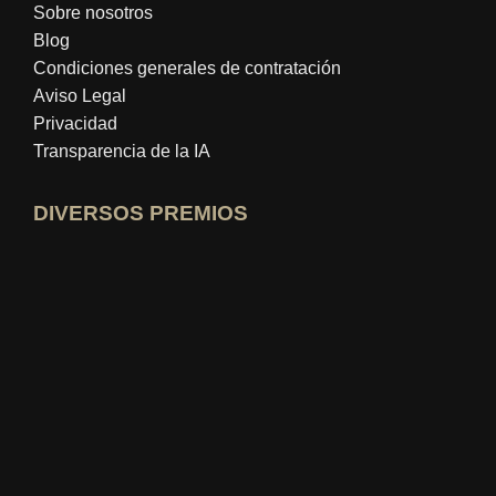
Sobre nosotros
Blog
Condiciones generales de contratación
Aviso Legal
Privacidad
Transparencia de la IA
DIVERSOS PREMIOS
Abrir perfil de experto en idealo
Ver el premio al "Mejor Blog Educativo"
Quién sabe cuál es el mejor Ver calificación