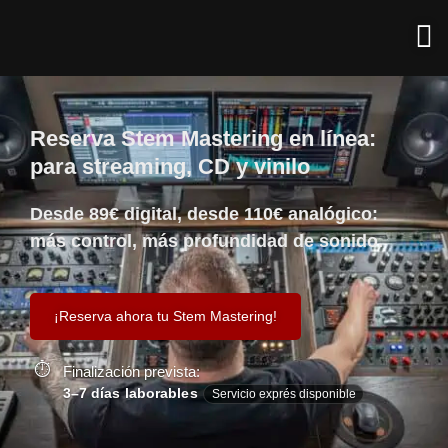
Reserva Stem Mastering en línea:
para streaming, CD y vinilo
Desde 89€ digital, desde 110€ analógico:
más control, más profundidad de sonido.
¡Reserva ahora tu Stem Mastering!
Finalización prevista:
3–7 días laborables
Servicio exprés disponible