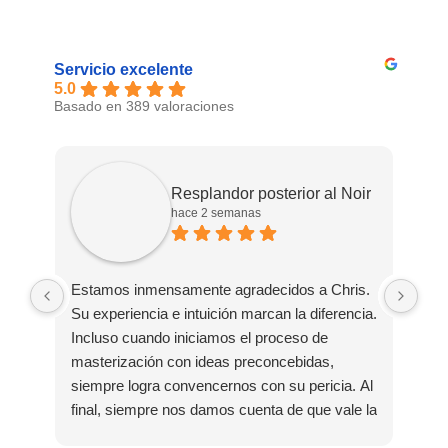
Servicio excelente
5.0
Basado en 389 valoraciones
Resplandor posterior al Noir
hace 2 semanas
Estamos inmensamente agradecidos a Chris.
Gra
Su experiencia e intuición marcan la diferencia.
tie
Incluso cuando iniciamos el proceso de
mi 
masterización con ideas preconcebidas,
fan
siempre logra convencernos con su pericia. Al
final, siempre nos damos cuenta de que vale la
pena confiar en sus capacidades.