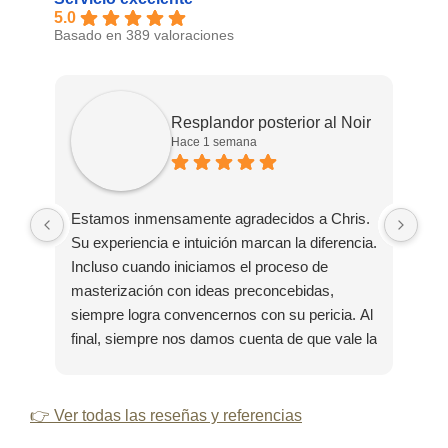
5.0
Basado en 389 valoraciones
Resplandor posterior al Noir
Hace 1 semana
Estamos inmensamente agradecidos a Chris.
Gra
Su experiencia e intuición marcan la diferencia.
tie
Incluso cuando iniciamos el proceso de
mi 
masterización con ideas preconcebidas,
fan
siempre logra convencernos con su pericia. Al
final, siempre nos damos cuenta de que vale la
pena confiar en sus capacidades.
👉 Ver todas las reseñas y referencias