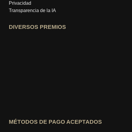
Privacidad
Transparencia de la IA
DIVERSOS PREMIOS
Abrir perfil de experto en idealo
Ver el premio al "Mejor Blog Educativo"
Quién sabe cuál es el mejor Ver calificación
MÉTODOS DE PAGO ACEPTADOS