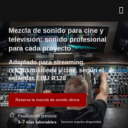
Mezcla de sonido para cine y
televisión: sonido profesional
para cada proyecto
Adaptado para streaming,
retransmisiones y cine, según el
estándar EBU R128
Reserva la mezcla de sonido ahora
Finalización prevista:
3–7 días laborables
Servicio exprés disponible