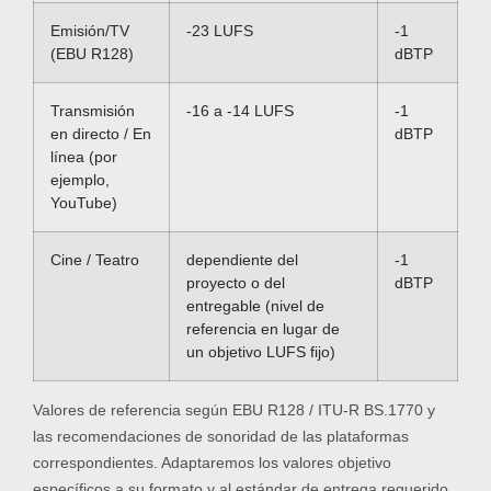
Emisión/TV
-23 LUFS
-1
(EBU R128)
dBTP
Transmisión
-16 a -14 LUFS
-1
en directo / En
dBTP
línea (por
ejemplo,
YouTube)
Cine / Teatro
dependiente del
-1
proyecto o del
dBTP
entregable (nivel de
referencia en lugar de
un objetivo LUFS fijo)
Valores de referencia según EBU R128 / ITU-R BS.1770 y
las recomendaciones de sonoridad de las plataformas
correspondientes. Adaptaremos los valores objetivo
específicos a su formato y al estándar de entrega requerido.