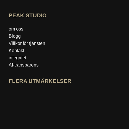
PEAK STUDIO
om oss
Blogg
Villkor för tjänsten
Kontakt
integritet
AI-transparens
FLERA UTMÄRKELSER
Öppna idealo expertprofil
Se utmärkelsen "Bästa utbildningsblog