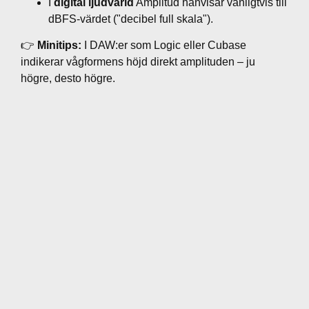
I
digital ljudvärld
Amplitud hänvisar vanligtvis till
dBFS-värdet ("decibel full skala").
👉
Minitips:
I DAW:er som Logic eller Cubase
indikerar vågformens höjd direkt amplituden – ju
högre, desto högre.