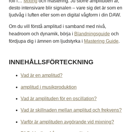
roll i…
Mixing
och mastering. Ju större amplituden är,
desto intensivare blir signalen – vare sig det är som en
ljudvåg i luften eller som en digital vågform i din DAW.
Om du vill förstå amplitud i samband med nivå,
headroom och dynamik, börja i
Blandningsguide
och
fördjupa dig i ämnen om ljudstyrka i
Mastering Guide
.
INNEHÅLLSFÖRTECKNING
Vad är en amplitud?
amplitud i musikproduktion
Vad är amplituden för en oscillation?
Vad är skillnaden mellan amplitud och frekvens?
Varför är amplituden avgörande vid mixning?