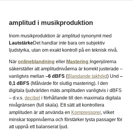
amplitud i musikproduktion
Inom musikproduktion är amplitud synonymt med
Lautstärke
Det handlar inte bara om subjektiv
ljudstyrka, utan om exakt kontroll på en teknisk nivå.
När
onlineblandning
eller
Mastering
Ingenjörerna
säkerställer att amplitudnivåerna är korrekt justerade –
vanligtvis mellan
–6 dBFS
(
Blandande takhöjd
) Und
–
0,1 dBFS
(Målvärde för slutlig mastering). I den
digitala ljudvärlden mäts amplituden vanligtvis i dBFS
– d.v.s.
decibel
i förhållande till den maximala digitala
nivågränsen (full skala). Ett sätt att kontrollera
amplituden är att använda en
Kompressorer
, vilket
minskar toppnivåerna och förstärker tysta passager för
att uppnå ett balanserat ljud.