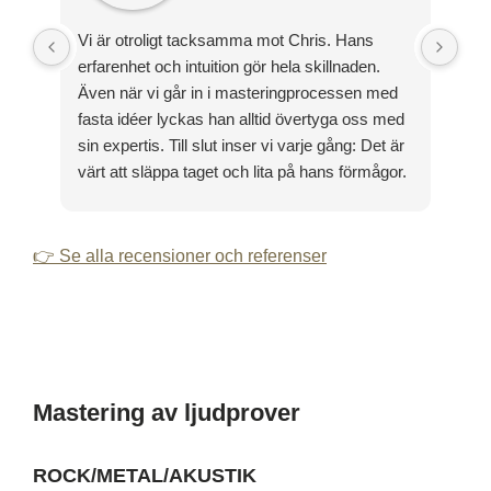
Vi är otroligt tacksamma mot Chris. Hans
Tac
erfarenhet och intuition gör hela skillnaden.
ett
Även när vi går in i masteringprocessen med
med
fasta idéer lyckas han alltid övertyga oss med
till
sin expertis. Till slut inser vi varje gång: Det är
värt att släppa taget och lita på hans förmågor.
👉 Se alla recensioner och referenser
Mastering av ljudprover
ROCK/METAL/AKUSTIK