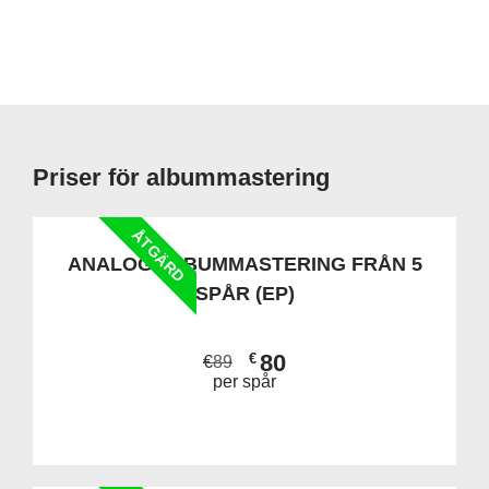
Priser för albummastering
ÅTGÄRD
ANALOG ALBUMMASTERING FRÅN 5
SPÅR (EP)
80
€
€
89
per spår