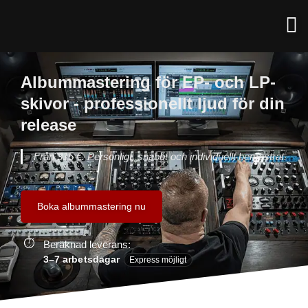
Albummastering för EP- och LP-
skivor - professionellt ljud för din
release
Från 315 €. Personligt, snabbt och individuellt bemästrat.
Boka albummastering nu
Beräknad leverans:
3–7 arbetsdagar
Express möjligt