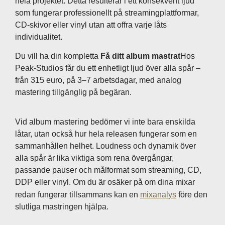
hela projektet. Detta resulterar i ett konsekvent ljud
som fungerar professionellt på streamingplattformar,
CD-skivor eller vinyl utan att offra varje låts
individualitet.
Du vill ha din kompletta
Få ditt album mastrat
Hos
Peak-Studios får du ett enhetligt ljud över alla spår –
från 315 euro, på 3–7 arbetsdagar, med analog
mastering tillgänglig på begäran.
Vid album mastering bedömer vi inte bara enskilda
låtar, utan också hur hela releasen fungerar som en
sammanhållen helhet. Loudness och dynamik över
alla spår är lika viktiga som rena övergångar,
passande pauser och målformat som streaming, CD,
DDP eller vinyl. Om du är osäker på om dina mixar
redan fungerar tillsammans kan en
mixanalys
före den
slutliga mastringen hjälpa.