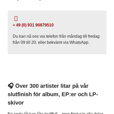
+ 49 (0) 931 90879510
Du kan nå oss via telefon från måndag till fredag ​​
från 09 till 20. eller bekvämt via WhatsApp.
🎧 Över 300 artister litar på vår
slutfinish för album, EP:er och LP-
skivor
En enda låt kan låta kraftfull – men först när alla delar