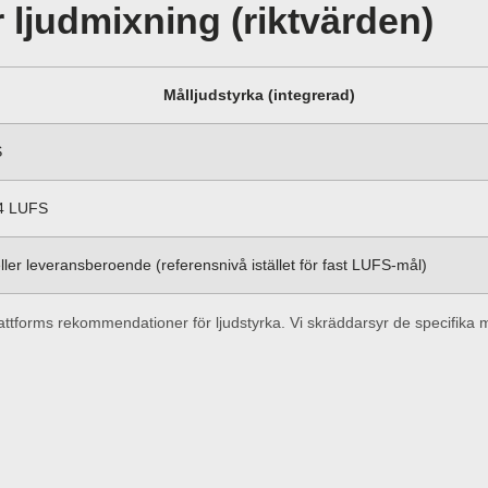
 ljudmixning (riktvärden)
Målljudstyrka (integrerad)
S
-14 LUFS
eller leveransberoende (referensnivå istället för fast LUFS-mål)
tforms rekommendationer för ljudstyrka. Vi skräddarsyr de specifika må