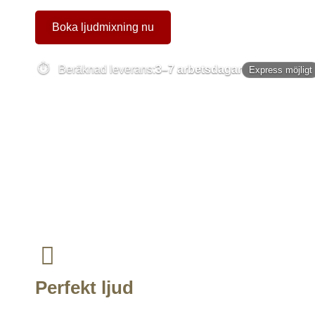
Boka ljudmixning nu
Beräknad leverans:
3–7 arbetsdagar
Express möjligt
Perfekt ljud