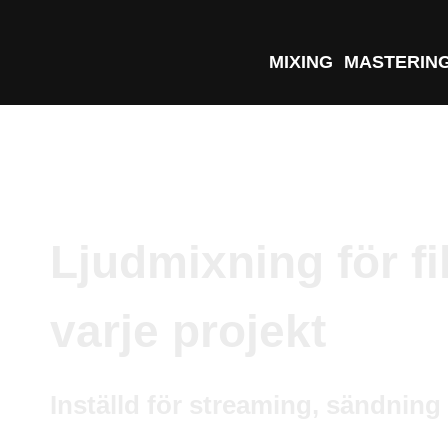
MIXING
MASTERIN
Ljudmixning för fi
varje projekt
Inställd för streaming, sändnin