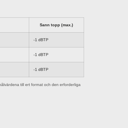
Sann topp (max.)
-1 dBTP
-1 dBTP
-1 dBTP
lvärdena till ert format och den erforderliga