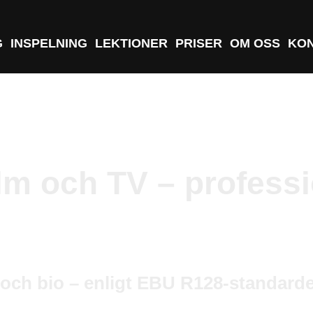
G
INSPELNING
LEKTIONER
PRISER
OM OSS
KO
lm och TV – professio
g och bio – enligt EBU R128-standard