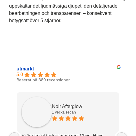
uppskattar det ljudmässiga djupet, den detaljerade
bearbetningen och transparensen – konsekvent
betygsatt över 5 stjärnor.
utmärkt
5.0
Baserat på 389 recensioner
Noir Afterglow
1 vecka sedan
Vi är otroligt tacksamma mot Chris. Hans
Tac