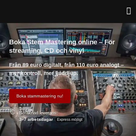
Boka Stem Mastering online – För
streaming, CD och vinyl
Från 89 euro digitalt, från 110 euro analogt –
mer kontroll, mer ljuddjup.
Boka stammastering nu!
Beräknad leverans:
3–7 arbetsdagar
Express möjligt