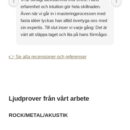
erfarenhet och intuition gör hela skillnaden.
ett
Även när vi går in i masteringprocessen med
med
fasta idéer lyckas han alltid övertyga oss med
till
sin expertis. Till slut inser vi varje gång: Det är
värt att släppa taget och lita på hans förmågor.
👉 Se alla recensioner och referenser
Ljudprover från vårt arbete
ROCK/METAL/AKUSTIK