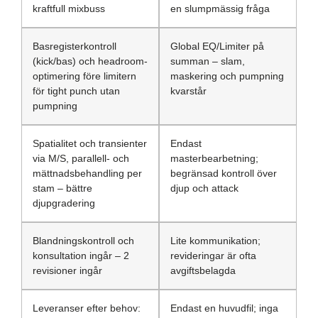
kraftfull mixbuss
en slumpmässig fråga
Basregisterkontroll
Global EQ/Limiter på
(kick/bas) och headroom-
summan – slam,
optimering före limitern
maskering och pumpning
för tight punch utan
kvarstår
pumpning
Spatialitet och transienter
Endast
via M/S, parallell- och
masterbearbetning;
mättnadsbehandling per
begränsad kontroll över
stam – bättre
djup och attack
djupgradering
Blandningskontroll och
Lite kommunikation;
konsultation ingår – 2
revideringar är ofta
revisioner ingår
avgiftsbelagda
Leveranser efter behov:
Endast en huvudfil; inga