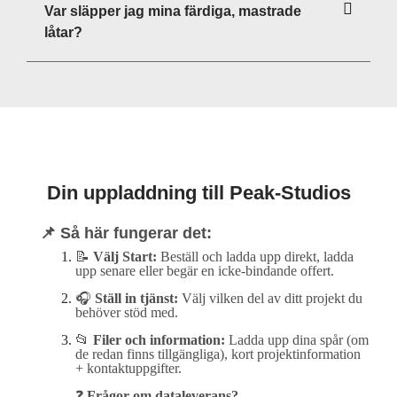
Var släpper jag mina färdiga, mastrade
låtar?
Din uppladdning till Peak-Studios
📌 Så här fungerar det:
📝
Välj Start:
Beställ och ladda upp direkt, ladda
upp senare eller begär en icke-bindande offert.
🎧
Ställ in tjänst:
Välj vilken del av ditt projekt du
behöver stöd med.
📂
Filer och information:
Ladda upp dina spår (om
de redan finns tillgängliga), kort projektinformation
+ kontaktuppgifter.
❓
Frågor om dataleverans?