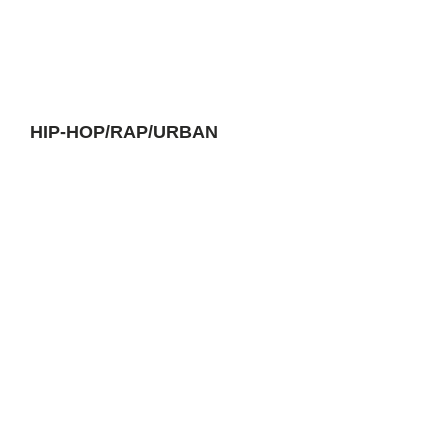
HIP-HOP/RAP/URBAN