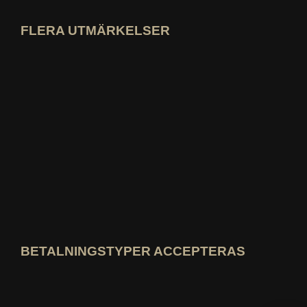
FLERA UTMÄRKELSER
Öppna idealo expertprofil
Se utmärkelsen "Bästa utbildningsblog
Vem vet bäst Visa betyg
BETALNINGSTYPER ACCEPTERAS