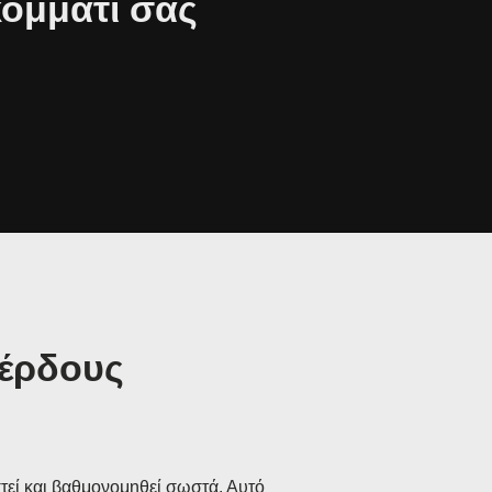
κομμάτι σας
κέρδους
στεί και βαθμονομηθεί σωστά. Αυτό