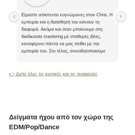
Είμαστε απίστευτα ευγνώμονες στον Chris. Η
Σας
εμπειρία και η διαίσθησή του κάνουν τη
και
διαφορά. Ακόμα και όταν μπαίνουμε στη
ολο
διαδικασία mastering με σταθερές ιδέες,
Νοη
καταφέρνει πάντα να μας πείθει με την
συν
εμπειρία του. Στο τέλος, συνειδητοποιούμε
(κά
κάθε φορά: Αξίζει να αφήσουμε πίσω μας τα
πράγματα και να εμπιστευτούμε τις
ικανότητές του.
👉 Δείτε όλες τις κριτικές και τις αναφορές
Δείγματα ήχου από τον χώρο της
EDM/Pop/Dance