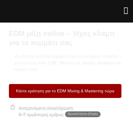
EDM μίξη online – Ήχος κλαμπ
για το κομμάτι σας
Ανεβάστε το EDM κομμάτι σας στο επόμενο επίπεδο –
ξεκινώντας από 120€. Ιδανικό για Spotify, Beatport και
πολλά άλλα.
Κάντε κράτηση για το EDM Mixing & Mastering τώρα
Αναμενόμενη ολοκλήρωση:
3–7 εργάσιμες ημέρες
Δυνατότητα εξπρές