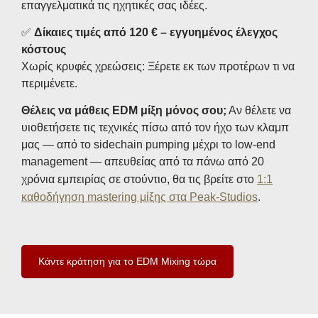
επαγγελματικά τις ηχητικές σας ιδέες.
✅
Δίκαιες τιμές από 120 € – εγγυημένος έλεγχος
κόστους
Χωρίς κρυφές χρεώσεις: Ξέρετε εκ των προτέρων τι να
περιμένετε.
Θέλεις να μάθεις EDM μίξη μόνος σου;
Αν θέλετε να
υιοθετήσετε τις τεχνικές πίσω από τον ήχο των κλαμπ
μας — από το sidechain pumping μέχρι το low-end
management — απευθείας από τα πάνω από 20
χρόνια εμπειρίας σε στούντιο, θα τις βρείτε στο
1:1
καθοδήγηση mastering μίξης στα Peak-Studios
.
Κάντε κράτηση για το EDM Mixing τώρα