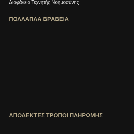
Διαφάνεια Τεχνητής Νοημοσύνης
ΠΟΛΛΑΠΛΑ ΒΡΑΒΕΙΑ
Άνοιγμα προφίλ ειδικού idealo
Δείτε το βραβείο "Καλύτερο Εκπαιδευτι
Ποιος ξέρει καλύτερα Δείτε την αξιολόγηση
ΑΠΟΔΕΚΤΕΣ ΤΡΟΠΟΙ ΠΛΗΡΩΜΗΣ