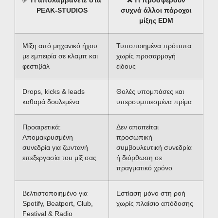
PEAK-STUDIOS
συχνά άλλοι πάροχοι
μίξης EDM
Μίξη από μηχανικό ήχου
Τυποποιημένα πρότυπα
με εμπειρία σε κλαμπ και
χωρίς προσαρμογή
φεστιβάλ
είδους
Drops, kicks & leads
Θολές υπομπάσες και
καθαρά δουλεμένα
υπερσυμπιεσμένα πρίμα
Προαιρετικά:
Δεν απαιτείται
Απομακρυσμένη
προσωπική
συνεδρία για ζωντανή
συμβουλευτική συνεδρία
επεξεργασία του μίξ σας
ή διόρθωση σε
πραγματικό χρόνο
Βελτιστοποιημένο για
Εστίαση μόνο στη ροή
Spotify, Beatport, Club,
χωρίς πλαίσιο απόδοσης
Festival & Radio