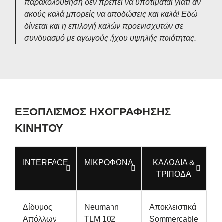
παρακολούθηση δεν πρέπει να υποτιμάται γιατί αν
ακούς καλά μπορείς να αποδώσεις και καλά! Εδώ
δίνεται και η επιλογή καλών προενισχυτών σε
συνδυασμό με αγωγούς ήχου υψηλής ποιότητας.
ΕΞΟΠΛΙΣΜΟΣ ΗΧΟΓΡΑΦΗΣΗΣ
ΚΙΝΗΤΟΥ
INTERFACE
ΜΙΚΡΟΦΩΝΑ
ΚΑΛΩΔΙΑ &
ΤΡΙΠΟΔΑ
Π
Δίδυμος
Neumann
Αποκλειστικά
S
Απόλλων
TLM 102
Sommercable
P