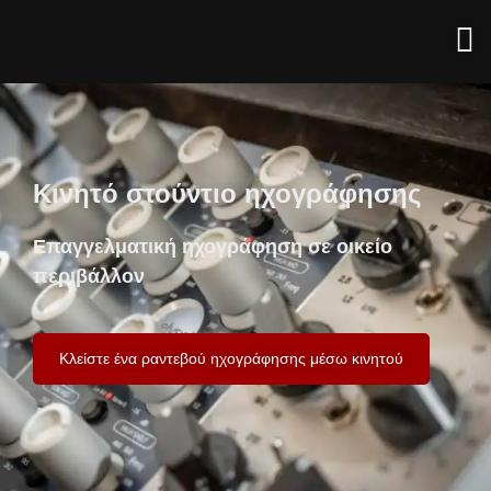
Κινητό στούντιο ηχογράφησης
Επαγγελματική ηχογράφηση σε οικείο
περιβάλλον
Κλείστε ένα ραντεβού ηχογράφησης μέσω κινητού