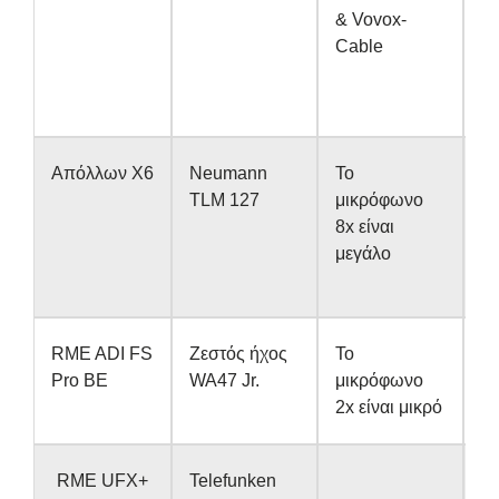
& Vovox-
Cable
Απόλλων Χ6
Neumann
Το
Τα
TLM 127
μικρόφωνο
T
8x είναι
μεγάλο
RME ADI FS
Ζεστός ήχος
Το
4x
Pro BE
WA47 Jr.
μικρόφωνο
Ap
2x είναι μικρό
RME UFX+
Telefunken