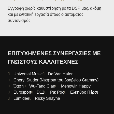
Εγγραφή χωρίς καθυστέρηση με τα DSP μας, ακόμη
και με εντατική εργασία όπως ο αυτόματος
συντονισμός.
ΕΠΙΤΥΧΗΜΕΝΕΣ ΣΥΝΕΡΓΑΣΙΕΣ ΜΕ
ΓΝΩΣΤΟΥΣ ΚΑΛΛΙΤΕΧΝΕΣ
Universal Music
Για Van Halen
Cheryl Studer (Νικήτρια του βραβείου Grammy)
Όαση
Wu-Tang Clan
Menowin Happy
Eurosport
D12
Ρικ Ρος
Έλκηθρο Πέρσι
Lumidee
Ricky Shayne