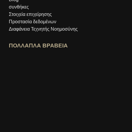
συνθήκες
Στοιχεία επιχείρησης
Προστασία δεδομένων
Διαφάνεια Τεχνητής Νοημοσύνης
ΠΟΛΛΑΠΛΑ ΒΡΑΒΕΙΑ
Άνοιγμα προφίλ ειδικού idealo
Δείτε το βραβείο "Καλύτερο Εκπαιδευτι
Ποιος ξέρει καλύτερα Δείτε την αξιολόγηση