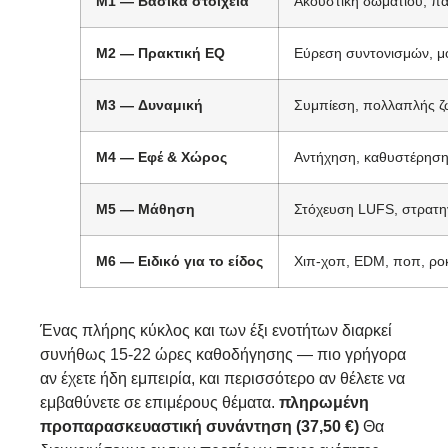
M1 — Βασικά στοιχεία
Ακουστική δωματίου, π
M2 — Πρακτική EQ
Εύρεση συντονισμών, μ
M3 — Δυναμική
Συμπίεση, πολλαπλής ζώ
M4 — Εφέ & Χώρος
Αντήχηση, καθυστέρηση
M5 — Μάθηση
Στόχευση LUFS, στρατηγ
M6 — Ειδικό για το είδος
Χιπ-χοπ, EDM, ποπ, ροκ
Ένας πλήρης κύκλος και των έξι ενοτήτων διαρκεί
συνήθως 15-22 ώρες καθοδήγησης — πιο γρήγορα
αν έχετε ήδη εμπειρία, και περισσότερο αν θέλετε να
εμβαθύνετε σε επιμέρους θέματα.
πληρωμένη
προπαρασκευαστική συνάντηση (37,50 €)
Θα