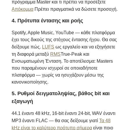
πρόγραμμα Master και τι πρέπει να προσέξετε
Απόκομμα
Πρέπει πραγματικά να δώσετε προσοχή.
4. Πρότυπα έντασης και ροής
Spotify, Apple Music, YouTube — κάθε πλατφόρμα
έχει τους δικούς της στόχους έντασης ήχου. Θα σας
δείξουμε πώς.
LUFS
ως εργαλείο και να εξηγήσετε
τη διαφορά μεταξύ
RMS
True-Peak και
Ενσωματωμένη Ένταση. Το αποτέλεσμα: Masters
που παραμένουν ισχυροί σε οποιαδήποτε
πλατφόρμα — χωρίς να ησυχάζουν μέσω της
κανονικοποίησης.
5. Ρυθμοί δειγματοληψίας, βάθος bit και
εξαγωγή
44.1 έναντι 48 kHz, 16-bit έναντι 24-bit, WAV έναντι
MP3 έναντι FLAC — θα σας δείξουμε γιατί
Τα 48
kHz είναι το καλύτερο πρότυπο σήμερα
είναι ποιο