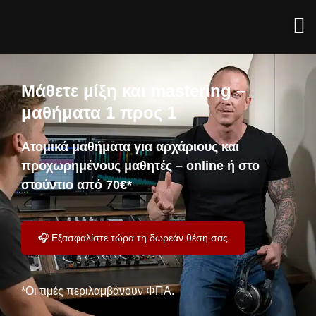
Μάθετε μίξη και mastering –
μαθήματα 1 προς 1
Ατομικά μαθήματα για αρχάριους και
προχωρημένους μαθητές – online ή στο
στούντιο από 70€*
🎧 Εξασφαλίστε τώρα τη δωρεάν θέση σας
*Οι τιμές περιλαμβάνουν ΦΠΑ.