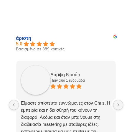
άριστη
5.0
Βασισμένο σε 389 κριτικές
Λάμψη Νουάρ
Πριν από 1 εβδομάδα
Είμαστε απίστευτα ευγνώμονες στον Chris. Η
Σας
εμπειρία και η διαίσθησή του κάνουν τη
και
διαφορά. Ακόμα και όταν μπαίνουμε στη
ολο
διαδικασία mastering με σταθερές ιδέες,
Νοη
καταφέρνει πάντα να μας πείθει με την
συν