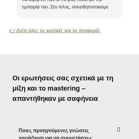
εμπειρία του. Στο τέλος, συνειδητοποιούμε
(κά
κάθε φορά: Αξίζει να αφήσουμε πίσω μας τα
πράγματα και να εμπιστευτούμε τις
ικανότητές του.
👉 Δείτε όλες τις κριτικές και τις αναφορές
Οι ερωτήσεις σας σχετικά με τη
μίξη και το mastering –
απαντήθηκαν με σαφήνεια
Ποιες προηγούμενες γνώσεις
χρειάζομαι για να συμμετάσχω;