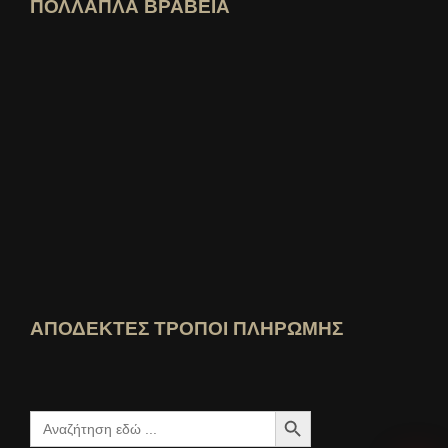
ΠΟΛΛΑΠΛΑ ΒΡΑΒΕΙΑ
Άνοιγμα προφίλ ειδικού idealo
Δείτε το βραβείο "Καλύτερο Εκπαιδευτι
Ποιος ξέρει καλύτερα Δείτε την αξιολόγηση
ΑΠΟΔΕΚΤΕΣ ΤΡΟΠΟΙ ΠΛΗΡΩΜΗΣ
Πλήκτρο αναζήτησης
Ψάχνω
για: