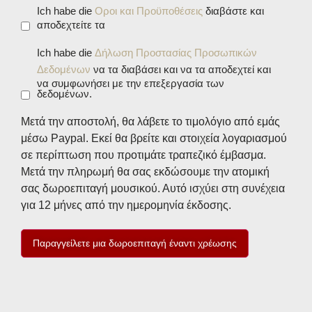
Οροι
Ich habe die
Οροι και Προϋποθέσεις
διαβάστε και
αποδεχτείτε τα
και
Προϋποθέσεις
Δήλωση
Ich habe die
Δήλωση Προστασίας Προσωπικών
*
Προστασίας
Δεδομένων
να τα διαβάσει και να τα αποδεχτεί και
να συμφωνήσει με την επεξεργασία των
Προσωπικών
δεδομένων.
Δεδομένων
*
Μετά την αποστολή, θα λάβετε το τιμολόγιο από εμάς
μέσω Paypal. Εκεί θα βρείτε και στοιχεία λογαριασμού
σε περίπτωση που προτιμάτε τραπεζικό έμβασμα.
Μετά την πληρωμή θα σας εκδώσουμε την ατομική
σας δωροεπιταγή μουσικού. Αυτό ισχύει στη συνέχεια
για 12 μήνες από την ημερομηνία έκδοσης.
Παραγγείλετε μια δωροεπιταγή έναντι χρέωσης