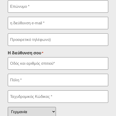
Επώνυμο
*
Ihre
E-
Mail-
Adresse
Προαιρετικό
*
τηλέφωνο)
Η διεύθυνση σου
*
Τοποθεσία
*
Π.Κ.
*
Οικόπεδο
*