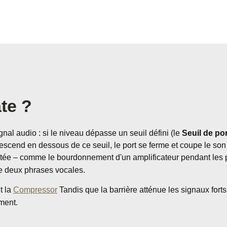
te ?
al audio : si le niveau dépasse un seuil défini (le
Seuil de po
il descend en dessous de ce seuil, le port se ferme et coupe le so
ée – comme le bourdonnement d'un amplificateur pendant les pa
re deux phrases vocales.
t la
Compressor
Tandis que la barrière atténue les signaux forts
ment.