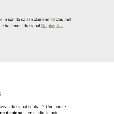
ire le son de caisse claire net et claquant
 le traitement du signal
De plus, les
s
u niveau du signal souhaité. Une bonne
îne de signal
– en studio, le point