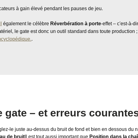
cateurs à gain élevé pendant les pauses de jeu.
l
également le célèbre
Réverbération à porte
-effet – c'est-à-d
riel, le gate est donc un outil standard dans toute production ;
ncyclopédique.
.
 gate – et erreurs courante
 réglez-le juste au-dessus du bruit de fond et bien en dessous d
au de bruit
Il est tout aussi important que
Position dans la cha