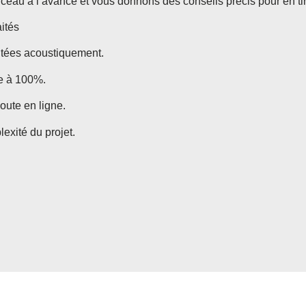
au à l’avance et vous donnons des conseils précis pour en tire
ités
itées acoustiquement.
ie à 100%.
oute en ligne.
exité du projet.