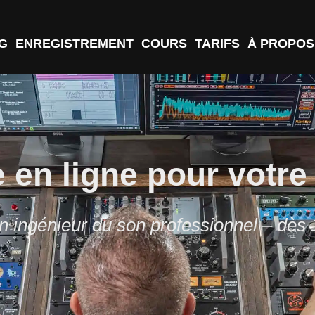
G
ENREGISTREMENT
COURS
TARIFS
À PROPOS
 en ligne pour votr
n ingénieur du son professionnel – dès 