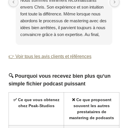
Nous sommes infiniment reconnaissants
Mer
envers Chris. Son expérience et son intuition
lon
font toute la différence. Même lorsque nous
men
abordons le processus de mastering avec des
col
idées bien arrêtées, il parvient toujours à nous
cha
convaincre grâce à son expertise. Au final,
nous réalisons à chaque fois qu'il est essentiel
de lâcher prise et de lui faire confiance.
👉 Voir tous les avis clients et références
🔍
Pourquoi vous recevez bien plus qu’un
simple fichier podcast puissant
✅
Ce que vous obtenez
❌
Ce que proposent
chez Peak-Studios
souvent les autres
prestataires de
mastering de podcasts