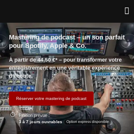
Mastering de podcast – un son parfait
pour Spotify, Apple & Co.
À partir de 44,50 €* – pour transformer votre
enregistrement en une véritable expérience
d’écoute.
Réserver votre mastering de podcast
Finition prévue :
3 à 7 jours ouvrables
Option express disponible