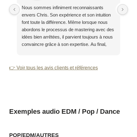
Nous sommes infiniment reconnaissants
Mer
envers Chris. Son expérience et son intuition
lon
font toute la différence. Même lorsque nous
men
abordons le processus de mastering avec des
col
idées bien arrêtées, il parvient toujours à nous
cha
convaincre grâce à son expertise. Au final,
nous réalisons à chaque fois qu'il est essentiel
de lâcher prise et de lui faire confiance.
👉 Voir tous les avis clients et références
Exemples audio EDM / Pop / Dance
POP/EDM/AUTRES