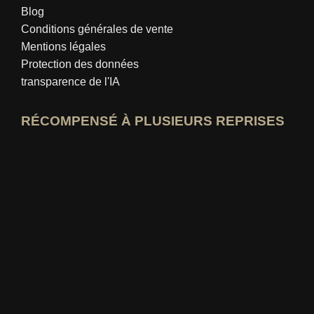
Blog
Conditions générales de vente
Mentions légales
Protection des données
transparence de l'IA
RÉCOMPENSÉ À PLUSIEURS REPRISES
Ouvrir le profil d'expert idealo
Voir le prix du « Meilleur blog éducatif »
Qui-sait-le-mieux Voir la note