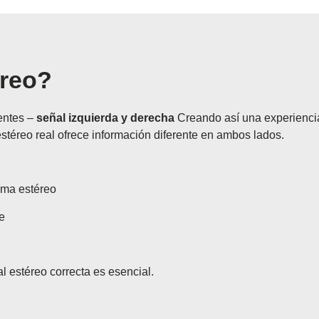
éreo?
entes –
señal izquierda y derecha
Creando así una experiencia 
téreo real ofrece información diferente en ambos lados.
ama estéreo
e
l estéreo correcta es esencial.