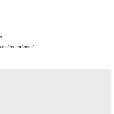
o
 estéreo erróneos”.