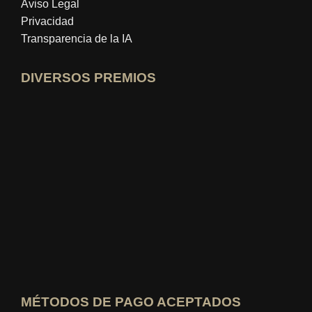
Aviso Legal
Privacidad
Transparencia de la IA
DIVERSOS PREMIOS
Abrir perfil de experto en idealo
Ver el premio al "Mejor Blog Educativo"
Quién sabe cuál es el mejor Ver calificación
MÉTODOS DE PAGO ACEPTADOS