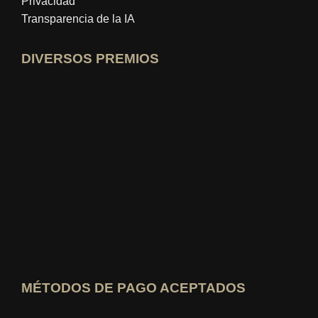
Privacidad
Transparencia de la IA
DIVERSOS PREMIOS
Abrir perfil de experto en idealo
Ver el premio al "Mejor Blog Educativo"
Quién sabe cuál es el mejor Ver calificación
MÉTODOS DE PAGO ACEPTADOS