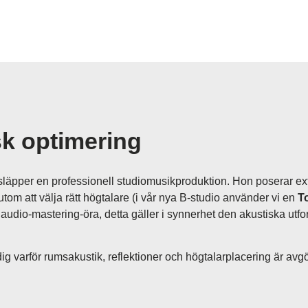
sk optimering
läpper en professionell studiomusikproduktion. Hon poserar e
rutom att välja rätt högtalare (i vår nya B-studio använder vi en
T
at audio-mastering-öra, detta gäller i synnerhet den akustiska ut
a dig varför rumsakustik, reflektioner och högtalarplacering är a