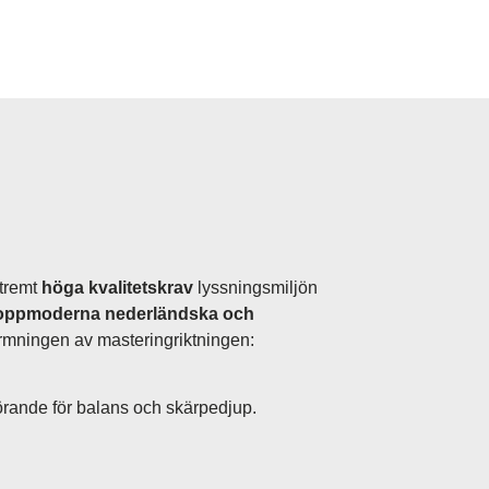
xtremt
höga kvalitetskrav
lyssningsmiljön
oppmoderna nederländska och
formningen av masteringriktningen:
vgörande för balans och skärpedjup.