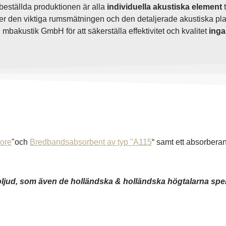
beställda produktionen är alla
individuella akustiska element
t
er den viktiga rumsmätningen och den detaljerade akustiska pl
bakustik GmbH för att säkerställa effektivitet och kvalitet
ing
ore
"och
Bredbandsabsorbent av typ "A115
“ samt ett absorbera
ioljud, som även de holländska & holländska högtalarna spelar