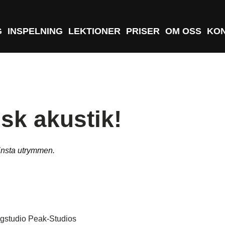
G
INSPELNING
LEKTIONER
PRISER
OM OSS
KO
isk akustik!
minsta utrymmen.