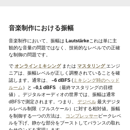
音楽制作における振幅
音楽制作において、振幅は
Lautstärke
これは単に主
観的な音量の問題ではなく、技術的なレベルでの正確
な制御の問題です。
で
オンラインミキシング
または
マスタリング
エンジ
ニアは、振幅レベルが正しく調整されていることを確
認します。通常は、
–6 dBFS
(
ミキシング時のヘッド
ルーム
）と
–0,1 dBFS
（最終マスタリングの目標
値）。デジタルオーディオの世界では、振幅は通常
dBFSで測定されます。つまり、
デジベル
最大デジタ
ルレベル制限（フルスケール）に対する相対値。振幅
を制御する一つの方法は、
コンプレッサー
ピークレベ
ルを下げ、静かな部分をブーストしてバランスの取れ
たサウンドを実現します。