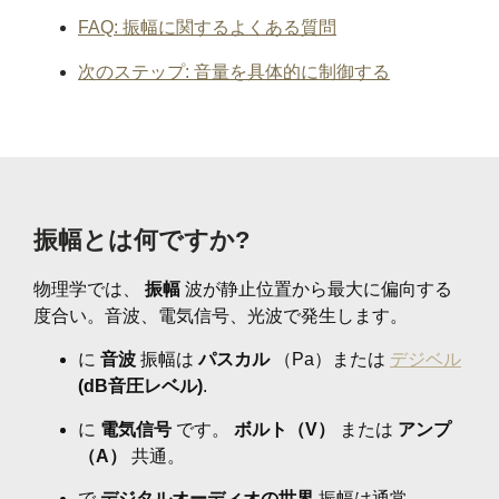
FAQ: 振幅に関するよくある質問
次のステップ: 音量を具体的に制御する
振幅とは何ですか?
物理学では、
振幅
波が静止位置から最大に偏向する
度合い。音波、電気信号、光波で発生します。
に
音波
振幅は
パスカル
（Pa）または
デジベル
(dB音圧レベル)
.
に
電気信号
です。
ボルト（V）
または
アンプ
（A）
共通。
で
デジタルオーディオの世界
振幅は通常、