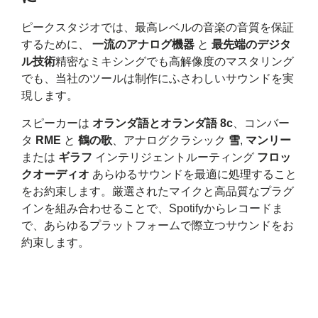
ピークスタジオでは、最高レベルの音楽の音質を保証
するために、
一流のアナログ機器
と
最先端のデジタ
ル技術
精密なミキシングでも高解像度のマスタリング
でも、当社のツールは制作にふさわしいサウンドを実
現します。
スピーカーは
オランダ語とオランダ語 8c
、コンバー
タ
RME
と
鶴の歌
、アナログクラシック
雪
,
マンリー
または
ギラフ
インテリジェントルーティング
フロッ
クオーディオ
あらゆるサウンドを最適に処理すること
をお約束します。厳選されたマイクと高品質なプラグ
インを組み合わせることで、Spotifyからレコードま
で、あらゆるプラットフォームで際立つサウンドをお
約束します。