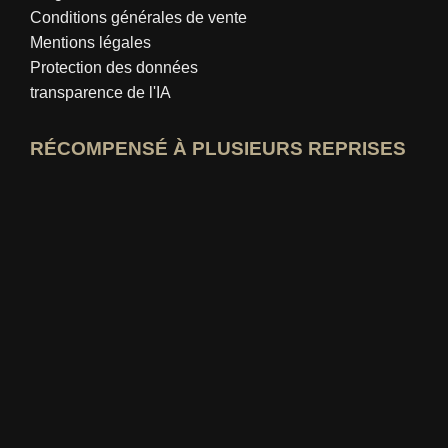
Conditions générales de vente
Mentions légales
Protection des données
transparence de l'IA
RÉCOMPENSÉ À PLUSIEURS REPRISES
Ouvrir le profil d'expert idealo
Voir le prix du « Meilleur blog éducatif »
Qui-sait-le-mieux Voir la note