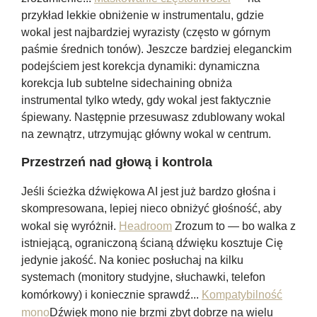
przykład lekkie obniżenie w instrumentalu, gdzie
wokal jest najbardziej wyrazisty (często w górnym
paśmie średnich tonów). Jeszcze bardziej eleganckim
podejściem jest korekcja dynamiki: dynamiczna
korekcja lub subtelne sidechaining obniża
instrumental tylko wtedy, gdy wokal jest faktycznie
śpiewany. Następnie przesuwasz zdublowany wokal
na zewnątrz, utrzymując główny wokal w centrum.
Przestrzeń nad głową i kontrola
Jeśli ścieżka dźwiękowa AI jest już bardzo głośna i
skompresowana, lepiej nieco obniżyć głośność, aby
wokal się wyróżnił.
Headroom
Zrozum to — bo walka z
istniejącą, ograniczoną ścianą dźwięku kosztuje Cię
jedynie jakość. Na koniec posłuchaj na kilku
systemach (monitory studyjne, słuchawki, telefon
komórkowy) i koniecznie sprawdź...
Kompatybilność
mono
Dźwięk mono nie brzmi zbyt dobrze na wielu