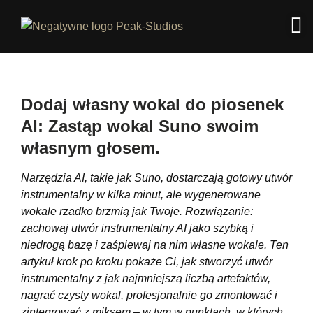
Dodaj własny wokal do piosenek
AI: Zastąp wokal Suno swoim
własnym głosem.
Narzędzia AI, takie jak Suno, dostarczają gotowy utwór
instrumentalny w kilka minut, ale wygenerowane
wokale rzadko brzmią jak Twoje. Rozwiązanie:
zachowaj utwór instrumentalny AI jako szybką i
niedrogą bazę i zaśpiewaj na nim własne wokale. Ten
artykuł krok po kroku pokaże Ci, jak stworzyć utwór
instrumentalny z jak najmniejszą liczbą artefaktów,
nagrać czysty wokal, profesjonalnie go zmontować i
zintegrować z miksem – w tym w punktach, w których