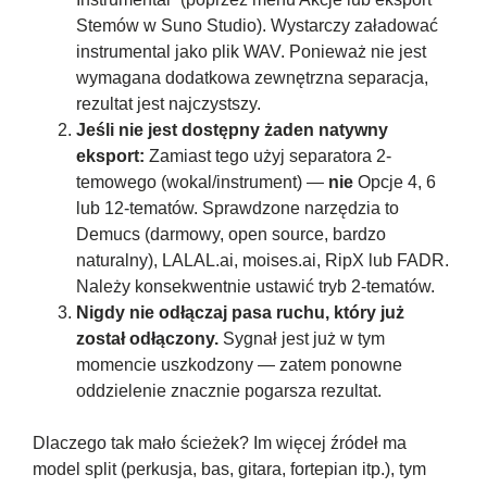
Stemów w Suno Studio). Wystarczy załadować
instrumental jako plik WAV. Ponieważ nie jest
wymagana dodatkowa zewnętrzna separacja,
rezultat jest najczystszy.
Jeśli nie jest dostępny żaden natywny
eksport:
Zamiast tego użyj separatora 2-
temowego (wokal/instrument) —
nie
Opcje 4, 6
lub 12-tematów. Sprawdzone narzędzia to
Demucs (darmowy, open source, bardzo
naturalny), LALAL.ai, moises.ai, RipX lub FADR.
Należy konsekwentnie ustawić tryb 2-tematów.
Nigdy nie odłączaj pasa ruchu, który już
został odłączony.
Sygnał jest już w tym
momencie uszkodzony — zatem ponowne
oddzielenie znacznie pogarsza rezultat.
Dlaczego tak mało ścieżek? Im więcej źródeł ma
model split (perkusja, bas, gitara, fortepian itp.), tym