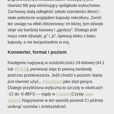
również filtr pop eliminujący spółgłoski wybuchowe.
Zachowaj stałą odległość (około szerokości dłoni) i
stałe położenie względem kapsuły mikrofonu. Zwróć
też uwagę na efekt zbliżeniowy: im bliżej, tym dźwięk
staje się bardziej basowy i „gęstszy”. Dlatego jeśli
masz ostre dźwięki „p” i „b”, śpiewaj lekko z boku
kapsuły, a nie bezpośrednio w nią.
Konwerter, format i poziom
Następnie nagrywaj w rozdzielczości 24-bitowej (44,1
lub
48 kHz
), ponieważ daje to pewną swobodę
podczas przetwarzania. Jeśli chodzi o poziom: lepiej
jest również użyć...
Headroom
jako zbyt gorące.
Dlatego przybliżona wytyczna to szczyty w okolicach
-12 do -6 dBFS — nigdy w
Clipping
Czysty
Gain
staging
Nagrywanie w ten sposób pozwoli Ci później
uniknąć szumów i zniekształceń.