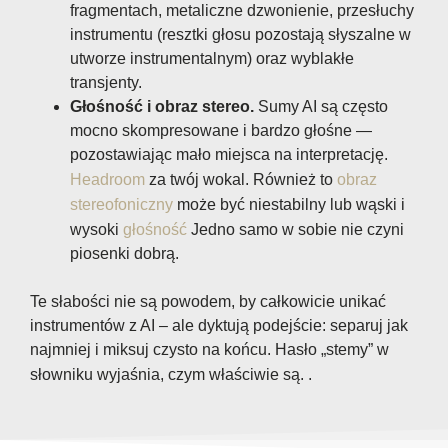
fragmentach, metaliczne dzwonienie, przesłuchy
instrumentu (resztki głosu pozostają słyszalne w
utworze instrumentalnym) oraz wyblakłe
transjenty.
Głośność i obraz stereo.
Sumy AI są często
mocno skompresowane i bardzo głośne —
pozostawiając mało miejsca na interpretację.
Headroom
za twój wokal. Również to
obraz
stereofoniczny
może być niestabilny lub wąski i
wysoki
głośność
Jedno samo w sobie nie czyni
piosenki dobrą.
Te słabości nie są powodem, by całkowicie unikać
instrumentów z AI – ale dyktują podejście: separuj jak
najmniej i miksuj czysto na końcu. Hasło „stemy” w
słowniku wyjaśnia, czym właściwie są.
.