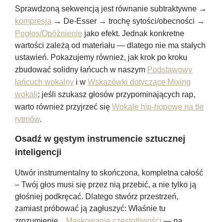
Sprawdzoną sekwencją jest równanie subtraktywne →
kompresja
→ De-Esser → trochę sytości/obecności →
Pogłos/Opóźnienie
jako efekt. Jednak konkretne
wartości zależą od materiału — dlatego nie ma stałych
ustawień. Pokazujemy również, jak krok po kroku
zbudować solidny łańcuch w naszym
Podstawowy
łańcuch wokalny
i w
Wskazówki dotyczące Mixing
wokali
; jeśli szukasz głosów przypominających rap,
warto również przyjrzeć się
Wokale hip-hopowe na tle
rytmów
.
Osadź w gęstym instrumencie sztucznej
inteligencji
Utwór instrumentalny to skończona, kompletna całość
– Twój głos musi się przez nią przebić, a nie tylko ją
głośniej podkręcać. Dlatego stwórz przestrzeń,
zamiast próbować ją zagłuszyć: Właśnie tu
zrozumienie...
Maskowanie częstotliwości
— na