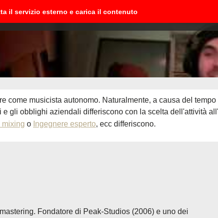
ta il servizio esterno e carica il contenuto
are come musicista autonomo. Naturalmente, a causa del tempo li
 gli obblighi aziendali differiscono con la scelta dell'attività all
 mixing
o
Ingegnere esperto
, ecc differiscono.
mastering. Fondatore di Peak-Studios (2006) e uno dei