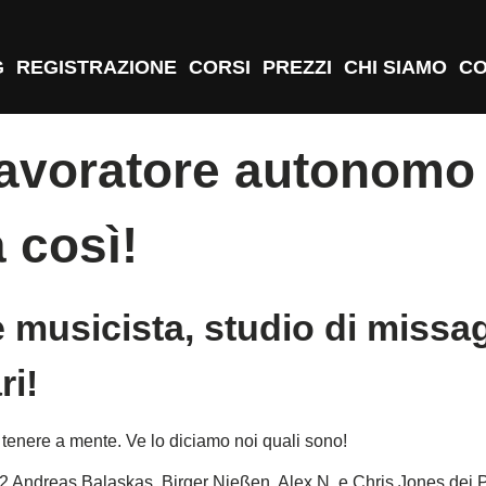
G
REGISTRAZIONE
CORSI
PREZZI
CHI SIAMO
CO
- lavoratore autonom
 così!
 musicista, studio di missa
ri!
 tenere a mente. Ve lo diciamo noi quali sono!
2 Andreas Balaskas, Birger Nießen, Alex N. e Chris Jones dei 