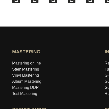
MASTERING
I
Mastering online
Re
Stem Mastering
Tu
Vinyl Mastering
Gl
Album Mastering
Gu
Mastering DDP
Gu
Test Mastering
Re