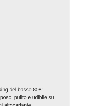
xing del basso 808:
poso, pulito e udibile su
i altoparlante