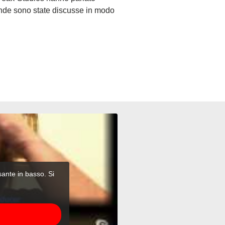
ande sono state discusse in modo
lsante in basso. Si