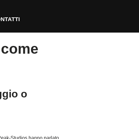
NTATTI
o come
ggio o
Peak-Studios hanno parlato