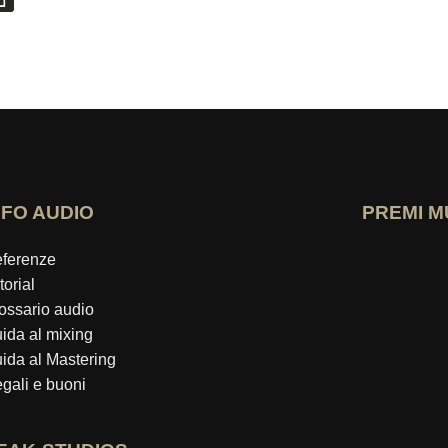
NFO AUDIO
PREMI M
Apri il profi
ferenze
torial
ossario audio
ida al mixing
ida al Mastering
gali e buoni
Chi-sa-il-me