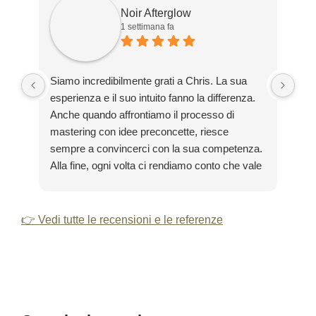
Noir Afterglow
1 settimana fa
Siamo incredibilmente grati a Chris. La sua
Gra
esperienza e il suo intuito fanno la differenza.
sta
Anche quando affrontiamo il processo di
pro
mastering con idee preconcette, riesce
col
sempre a convincerci con la sua competenza.
(og
Alla fine, ogni volta ci rendiamo conto che vale
la pena lasciarsi andare e fidarsi delle sue
capacità.
👉 Vedi tutte le recensioni e le referenze