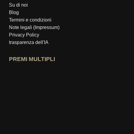
Su di noi
Blog
Termini e condizioni
Note legali (Impressum)
Privacy Policy
trasparenza dell'IA
PREMI MULTIPLI
Apri il profilo esperto idealo
Visualizza il premio "Miglior blog educa
Chi-sa-il-meglio? Visualizza la valutazione