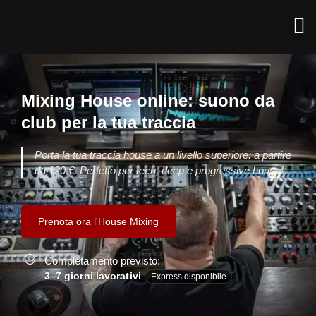
Mixing House online: suono da
club per la tua traccia
Porta la tua traccia house a un livello superiore: a partire
da 120 €. Perfetto per tech, deep e progressive house!
Prenota ora l'House Mixing
Completamento previsto:
3–7 giorni lavorativi
Express disponibile