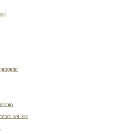
so)
 progetto
amento
tatore nel mix
a