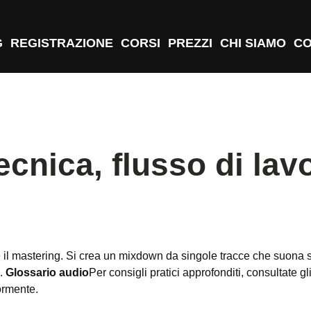
G
REGISTRAZIONE
CORSI
PREZZI
CHI SIAMO
CO
ecnica, flusso di lav
e e il mastering. Si crea un mixdown da singole tracce che suona 
..
Glossario audio
Per consigli pratici approfonditi, consultate gli
iormente.