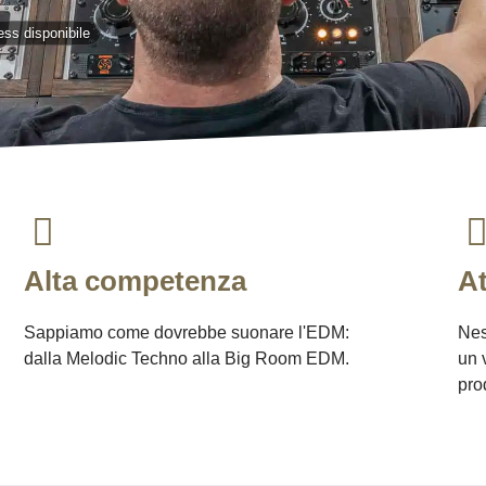
ss disponibile
Alta competenza
At
Sappiamo come dovrebbe suonare l'EDM:
Nes
dalla Melodic Techno alla Big Room EDM.
un 
pro