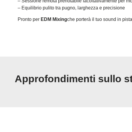
– Sessione remota prenotabile facoltativamente per mo
– Equilibrio pulito tra pugno, larghezza e precisione
Pronto per
EDM Mixing
che porterà il tuo sound in pis
Approfondimenti sullo s