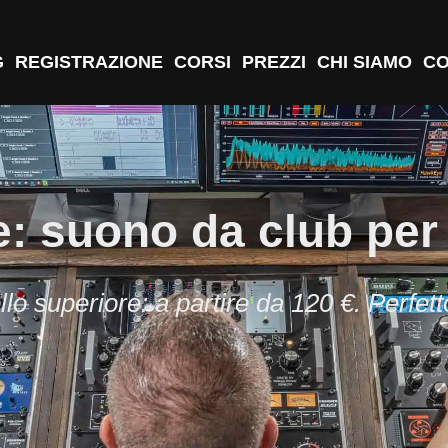
G
REGISTRAZIONE
CORSI
PREZZI
CHI SIAMO
CO
: suono da club per l
llo superiore: a partire da 120 €. Perfett