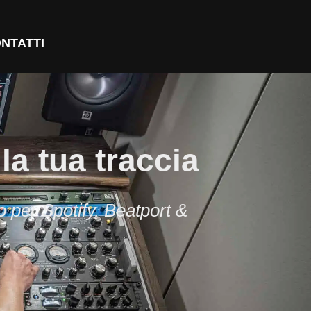
NTATTI
a tua traccia
o per Spotify, Beatport &