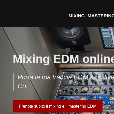
MIXING
MASTERIN
Mixing EDM online
Porta la tua traccia EDM a un live
Co.
Prenota subito il mixing e il mastering EDM