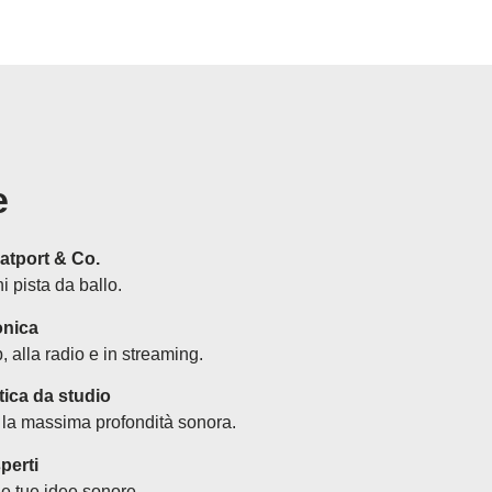
e
atport & Co.
ni pista da ballo.
onica
 alla radio e in streaming.
tica da studio
 la massima profondità sonora.
perti
e tue idee sonore.