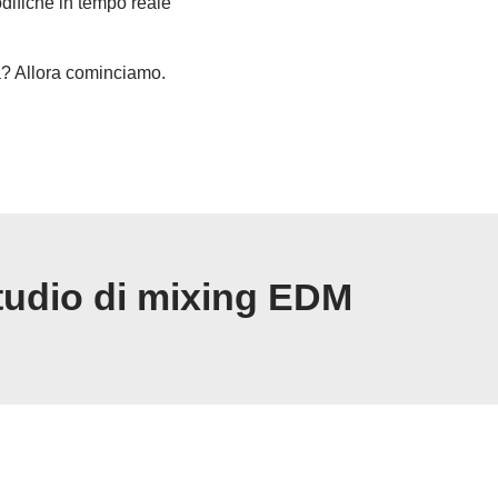
difiche in tempo reale
ta? Allora cominciamo.
tudio di mixing EDM