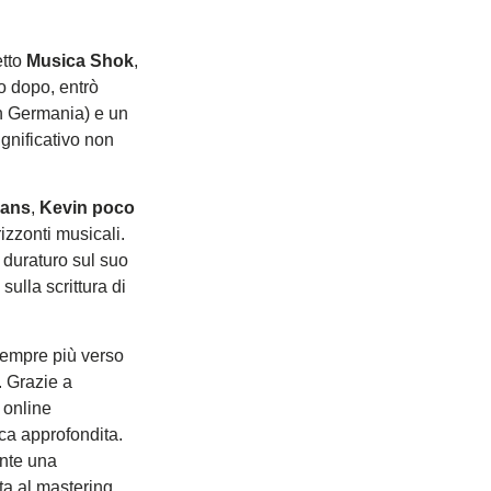
etto
Musica Shok
,
o dopo, entrò
in Germania) e un
gnificativo non
nans
,
Kevin poco
izzonti musicali.
 duraturo sul suo
sulla scrittura di
 sempre più verso
. Grazie a
 online
ca approfondita.
ente una
ta al mastering