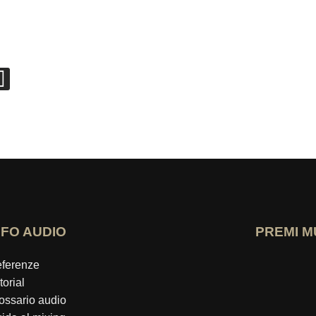
NFO AUDIO
PREMI M
Apri il profi
ferenze
torial
ossario audio