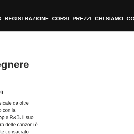
G
REGISTRAZIONE
CORSI
PREZZI
CHI SIAMO
CO
egnere
ng
icale da oltre
o con la
hop e R&B. Il suo
ura delle canzoni è
nte consacrato