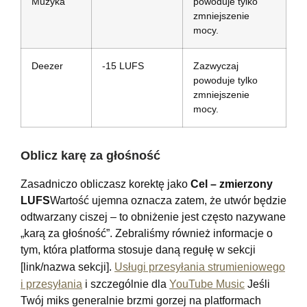
Muzyka
powoduje tylko
zmniejszenie
mocy.
Deezer
-15 LUFS
Zazwyczaj
powoduje tylko
zmniejszenie
mocy.
Oblicz karę za głośność
Zasadniczo obliczasz korektę jako
Cel – zmierzony
LUFS
Wartość ujemna oznacza zatem, że utwór będzie
odtwarzany ciszej – to obniżenie jest często nazywane
„karą za głośność”. Zebraliśmy również informacje o
tym, która platforma stosuje daną regułę w sekcji
[link/nazwa sekcji].
Usługi przesyłania strumieniowego
i przesyłania
i szczególnie dla
YouTube Music
Jeśli
Twój miks generalnie brzmi gorzej na platformach