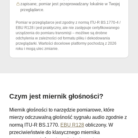
zapisane; pomiar jest przeprowadzany lokalnie w Twojej
przeglądarce.
Pomiar w przeglądarce jest zgodny z normą ITU-R BS.1770-4 /
EBU R128 i jest praktyczny, ale nie zastępuje certyfikowanego
urządzenia do pomiaru transmisji – możliwe są drobne
odchylenia w zależności od formatu pliku i dekodowania
przeglądarki. Wartości docelowe platformy pochodzą z 2026
roku i mogą ulec zmianie.
bardzo głośno · EDM/Klub
Raport głośności
Analiza
Sprawdzanie głośności strumien
głośno · Pop/HipHop
nowoczesn
Czym jest miernik głośności?
Miernik głośności to narzędzie pomiarowe, które
mierzy odczuwalną głośność sygnału audio zgodnie z
normą ITU-R BS.1770.
EBU R128
obliczony. W
przeciwieństwie do klasycznego miernika