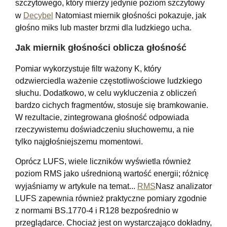
szczytowego, który mierzy jedynie poziom szczytowy
w
Decybel
Natomiast miernik głośności pokazuje, jak
głośno miks lub master brzmi dla ludzkiego ucha.
Jak miernik głośności oblicza głośność
Pomiar wykorzystuje filtr ważony K, który
odzwierciedla ważenie częstotliwościowe ludzkiego
słuchu. Dodatkowo, w celu wykluczenia z obliczeń
bardzo cichych fragmentów, stosuje się bramkowanie.
W rezultacie, zintegrowana głośność odpowiada
rzeczywistemu doświadczeniu słuchowemu, a nie
tylko najgłośniejszemu momentowi.
Oprócz LUFS, wiele liczników wyświetla również
poziom RMS jako uśrednioną wartość energii; różnicę
wyjaśniamy w artykule na temat...
RMS
Nasz analizator
LUFS zapewnia również praktyczne pomiary zgodnie
z normami BS.1770-4 i R128 bezpośrednio w
przeglądarce. Chociaż jest on wystarczająco dokładny,