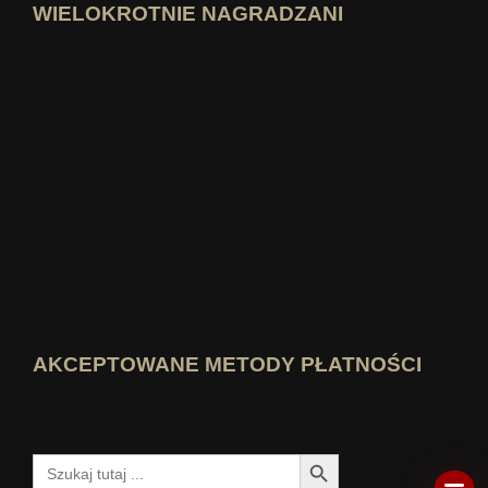
WIELOKROTNIE NAGRADZANI
Otwórz profil eksperta Idealo
Zobacz nagrodę „Najlepszy blog eduka
Kto wie najlepiej Zobacz ocenę
AKCEPTOWANE METODY PŁATNOŚCI
Przycisk wyszukiwania
Szukaj: