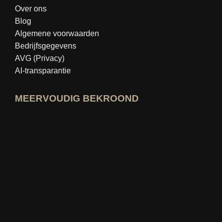
Over ons
Blog
Algemene voorwaarden
Bedrijfsgegevens
AVG (Privacy)
AI-transparantie
MEERVOUDIG BEKROOND
Open idealo-expertprofiel
Bekijk de prijs voor "Beste Onderwijsbl
Wie weet het beste Bekijk beoordeling