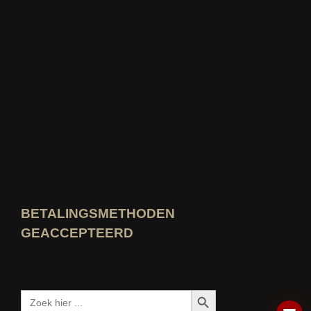
Open idealo-expertprofiel
Bekijk de prijs voor "Beste Onderwijsbl
Wie weet het beste Bekijk beoordeling
BETALINGSMETHODEN
GEACCEPTEERD
Zoekknop
Zoeken: