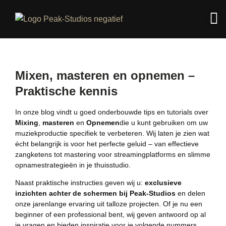
Mixen, masteren en opnemen –
Praktische kennis
In onze blog vindt u goed onderbouwde tips en tutorials over
Mixing
,
masteren
en
Opnemen
die u kunt gebruiken om uw
muziekproductie specifiek te verbeteren. Wij laten je zien wat
écht belangrijk is voor het perfecte geluid – van effectieve
zangketens tot mastering voor streamingplatforms en slimme
opnamestrategieën in je thuisstudio.
Naast praktische instructies geven wij u:
exclusieve
inzichten achter de schermen bij Peak-Studios
en delen
onze jarenlange ervaring uit talloze projecten. Of je nu een
beginner of een professional bent, wij geven antwoord op al
je vragen en bieden inspiratie voor je volgende nummers.