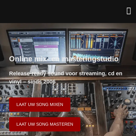
Online mix- en masteringstudio
Release-ready sound voor streaming, cd en
vinyl – sinds 2006
LAAT UW SONG MIXEN
LAAT UW SONG MASTEREN