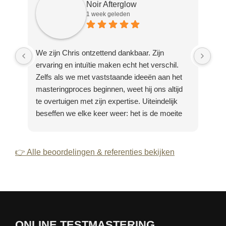
Noir Afterglow
1 week geleden
We zijn Chris ontzettend dankbaar. Zijn
Dan
ervaring en intuïtie maken echt het verschil.
was
Zelfs als we met vaststaande ideeën aan het
pro
masteringproces beginnen, weet hij ons altijd
sam
te overtuigen met zijn expertise. Uiteindelijk
wee
beseffen we elke keer weer: het is de moeite
waard om los te laten en op zijn vaardigheden
te vertrouwen.
👉 Alle beoordelingen & referenties bekijken
ONLINE TESTMASTERING