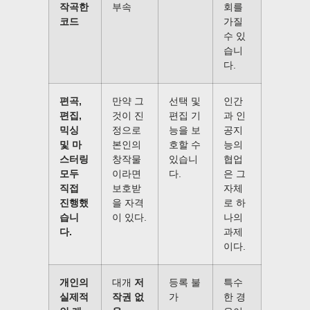
작곡한
부속
회를
코드
가질
수 있
습니
다.
편곡,
만약 그
선택 및
인간
편집,
것이 진
편집 기
과 인
믹싱
정으로
능을 보
공지
및 마
본인의
호할 수
능의
스터링
창작물
있습니
협업
모두
이라면
다.
은 그
직접
보호받
자체
진행했
을 자격
로 하
습니
이 있다.
나의
다.
과제
이다.
개인의
대개
저
등록 불
특수
실제적
작권 없
가
한 경