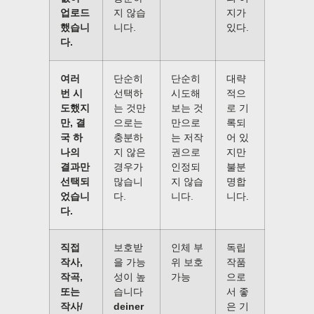
업로드
지 않습
지가
했습니
니다.
있다.
다.
여러
단순히
단순히
대략
번 시
선택하
시도해
적으
도했지
는 것만
보는 것
로 기
만, 결
으로는
만으로
록되
국 하
충분하
는 저작
어 있
나의
지 않은
권으로
지만
결과만
경우가
인정되
불분
선택되
많습니
지 않습
명합
었습니
다.
니다.
니다.
다.
직접
보호받
인체 부
독립
작사,
을 가능
위 보호
작품
작곡,
성이 높
가능
으로
또는
습니다
서 좋
작사/
deiner
은 기