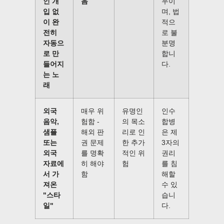
인 개
음
우이
입 없
며, 법
이 완
적으
전히
로 불
자동으
분명
로 만
합니
들어지
다.
는 노
래
외국
매우 위
유명인
인수
음악,
험함 -
의 목소
합병
샘플
해외 판
리로 인
은 제
또는
권 문제
한 추가
3자의
외국
를 명확
적인 위
권리
자료에
히 해야
험
를 침
서 가
함
해할
져온
수 있
"스타
습니
일"
다.