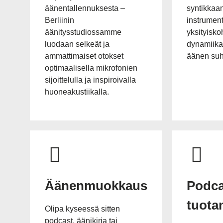
äänentallennuksesta –
syntikkaa
Berliinin
instrumentt
äänitysstudiossamme
yksityiskoh
luodaan selkeät ja
dynamiikan
ammattimaiset otokset
äänen suh
optimaalisella mikrofonien
sijoittelulla ja inspiroivalla
huoneakustiikalla.
Äänenmuokkaus
Podca
tuota
Olipa kyseessä sitten
podcast, äänikirja tai