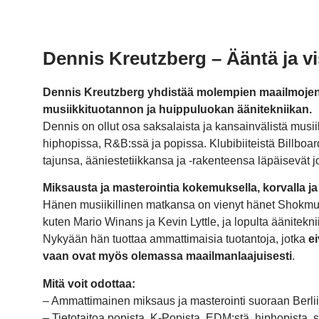
Dennis Kreutzberg – Ääntä ja vi
Dennis Kreutzberg yhdistää molempien maailmojen
musiikkituotannon ja huippuluokan äänitekniikan.
Dennis on ollut osa saksalaista ja kansainvälistä musii
hiphopissa, R&B:ssä ja popissa. Klubibiiteistä Billboard
tajunsa, ääniestetiikkansa ja -rakenteensa läpäisevät 
Miksausta ja masterointia kokemuksella, korvalla ja 
Hänen musiikillinen matkansa on vienyt hänet Shokmusiki
kuten Mario Winans ja Kevin Lyttle, ja lopulta äänitekn
Nykyään hän tuottaa ammattimaisia ​​tuotantoja, jotka
ei
vaan ovat myös olemassa maailmanlaajuisesti
.
Mitä voit odottaa:
– Ammattimainen miksaus ja masterointi suoraan Berlii
– Tietotaitoa popista, K-Popista, EDM:stä, hiphopista, 