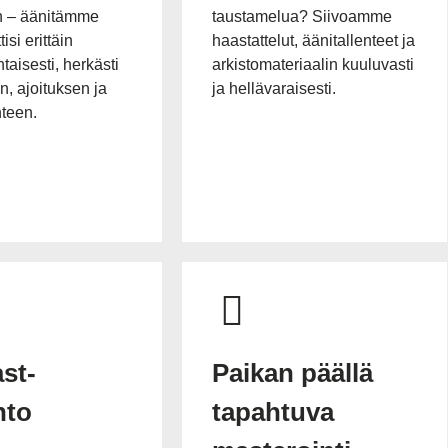
n – äänitämme
taustamelua? Siivoamme
isi erittäin
haastattelut, äänitallenteet ja
taisesti, herkästi
arkistomateriaalin kuuluvasti
, ajoituksen ja
ja hellävaraisesti.
teen.
st-
Paikan päällä
nto
tapahtuva