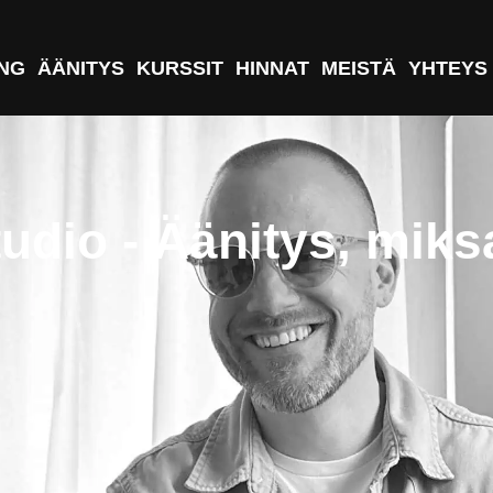
NG
ÄÄNITYS
KURSSIT
HINNAT
MEISTÄ
YHTEYS
tudio - Äänitys, miks