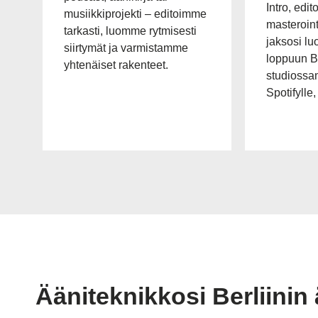
Intro, edit
musiikkiprojekti – editoimme
masteroint
tarkasti, luomme rytmisesti
jaksosi lu
siirtymät ja varmistamme
loppuun Be
yhtenäiset rakenteet.
studiossa
Spotifylle,
Ääniteknikkosi Berliinin