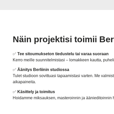
Näin projektisi toimii Be
✅
Tee sitoumukseton tiedustelu tai varaa suoraan
Kerro meille suunnitelmistasi – lomakkeen kautta, puhe
✅
Äänitys Berliinin studiossa
Tulet studioon sovittuasi tapaamistasi varten. Me valmi
aikapaineita.
✅
Käsittely ja toimitus
Hoidamme miksauksen, masteroinnin ja äänieditoinnin heti 