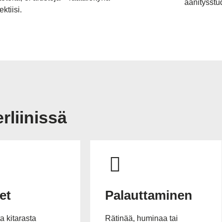
äänitysst
ektiisi.
rliinissä
et
Palauttaminen
a kitarasta
Rätinää, huminaa tai