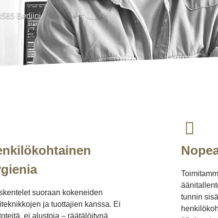
585 Berliini
nkilökohtainen
Nopea
gienia
Toimitamme
äänitallent
skentelet suoraan kokeneiden
tunnin sisä
teknikkojen ja tuottajien kanssa. Ei
henkilökoht
toteitä, ei alustoja – räätälöitynä