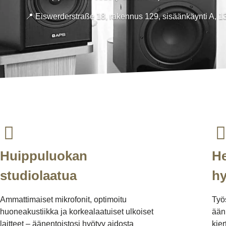
📍
Eiswerderstraße 18, rakennus 129, sisäänkäynti A, 13
Huippuluokan
He
studiolaatua
hy
Ammattimaiset mikrofonit, optimoitu
Työ
huoneakustiikka ja korkealaatuiset ulkoiset
ääni
laitteet – äänentoistosi hyötyy aidosta
kier