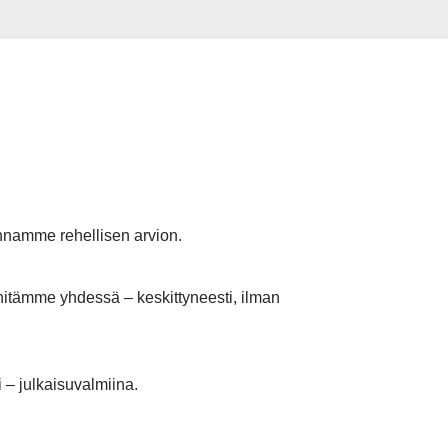
annamme rehellisen arvion.
änitämme yhdessä – keskittyneesti, ilman
 – julkaisuvalmiina.