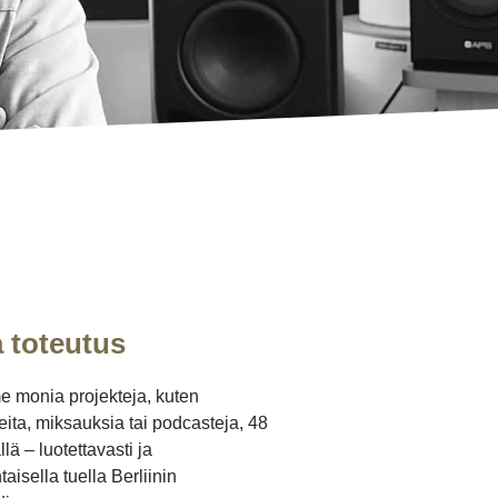
 toteutus
 monia projekteja, kuten
eita, miksauksia tai podcasteja, 48
llä – luotettavasti ja
aisella tuella Berliinin