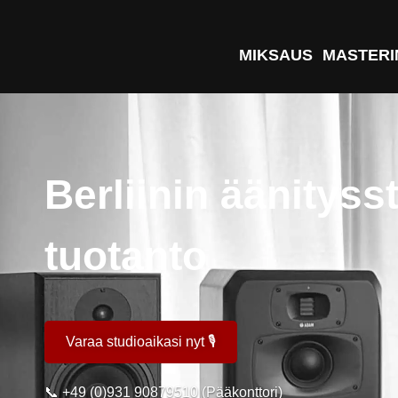
MIKSAUS
MASTERI
Berliinin äänityss
tuotanto
Varaa studioaikasi nyt 🎙️
📞
+49 (0)931 90879510 (Pääkonttori)