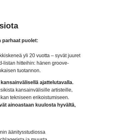
siota
 parhaat puolet:
kkiskeneä yli 20 vuotta – syvät juuret
-listan hitteihin: hänen groove-
jokaisen tuotannon.
kansainvälisellä ajattelutavalla.
sta kansainvälisille artisteille,
iikan tekniseen erikoistumiseen.
vät ainoastaan ​​kuulosta hyvältä,
nin äänitysstudiossa
schlagerista ja muusta