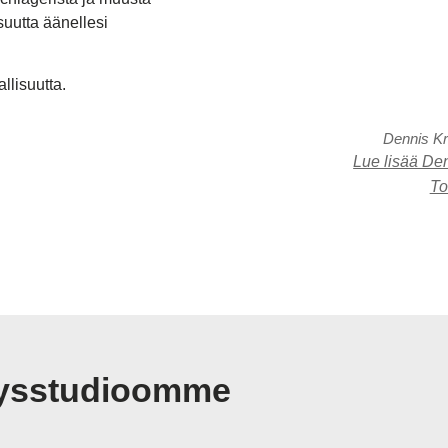
uutta äänellesi
llisuutta.
Dennis K
Lue lisää Den
To
itysstudioomme