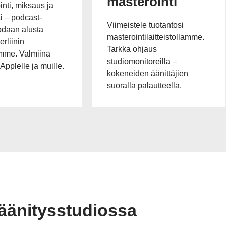
masterointi
ointi, miksaus ja
i – podcast-
Viimeistele tuotantosi
odaan alusta
masterointilaitteistollamme.
rliinin
Tarkka ohjaus
mme. Valmiina
studiomonitoreilla –
 Applelle ja muille.
kokeneiden äänittäjien
suoralla palautteella.
 äänitysstudiossa